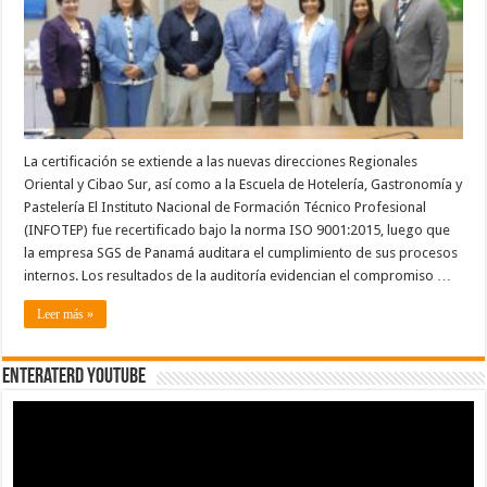
9001-
2015
por
auditora
internacional
SGS
de
Panamá
La certificación se extiende a las nuevas direcciones Regionales
Oriental y Cibao Sur, así como a la Escuela de Hotelería, Gastronomía y
Pastelería El Instituto Nacional de Formación Técnico Profesional
(INFOTEP) fue recertificado bajo la norma ISO 9001:2015, luego que
la empresa SGS de Panamá auditara el cumplimiento de sus procesos
internos. Los resultados de la auditoría evidencian el compromiso …
Leer más »
EnterateRD YOUTUBE