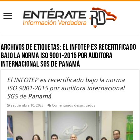
Archivos de etiquetas:
El INFOTEP es recertificado
bajo la norma ISO 9001-2015 por auditora
internacional SGS de Panamá
El INFOTEP es recertificado bajo la norma
ISO 9001-2015 por auditora internacional
SGS de Panamá
en
septiembre 10, 2023
Comentarios desactivados
El
INFOTEP
es
recertificado
bajo
la
norma
ISO