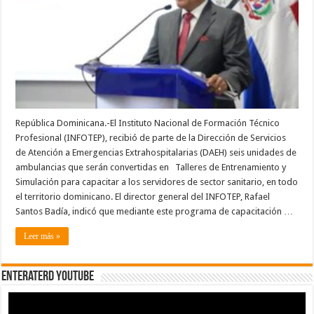
capacitar
a
más
de
tres
mil
técnicos
del
sector
sanitario
República Dominicana.-El Instituto Nacional de Formación Técnico
Profesional (INFOTEP), recibió de parte de la Dirección de Servicios
de Atención a Emergencias Extrahospitalarias (DAEH) seis unidades de
ambulancias que serán convertidas en Talleres de Entrenamiento y
Simulación para capacitar a los servidores de sector sanitario, en todo
el territorio dominicano. El director general del INFOTEP, Rafael
Santos Badía, indicó que mediante este programa de capacitación …
Leer más »
EnterateRD YOUTUBE