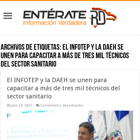
Archivos de etiquetas:
El INFOTEP y la DAEH se
unen para capacitar a más de tres mil técnicos
del sector sanitario
El INFOTEP y la DAEH se unen para
capacitar a más de tres mil técnicos del
sector sanitario
en
julio 24, 2023
Comentarios desactivados
El
INFOTEP
y
la
DAEH
se
unen
para