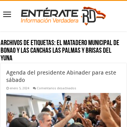
Archivos de etiquetas:
el matadero municipal de
Bonao y las Canchas Las Palmas y Brisas del
Yuna
Agenda del presidente Abinader para este
sábado
en
enero 5, 2024
Comentarios desactivados
Agenda
del
presidente
Abinader
para
este
sábado