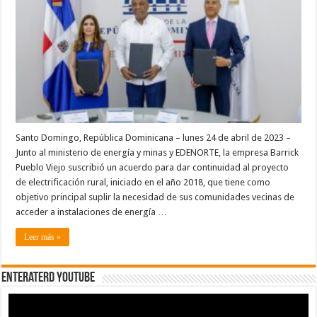
Pueblo
Viejo,
y
EDENORTE
realizan
acuerdo
para
acceso
a
energía
eléctrica
en
comunidades
de
Cotuí
Santo Domingo, República Dominicana – lunes 24 de abril de 2023 –
Junto al ministerio de energía y minas y EDENORTE, la empresa Barrick
Pueblo Viejo suscribió un acuerdo para dar continuidad al proyecto
de electrificación rural, iniciado en el año 2018, que tiene como
objetivo principal suplir la necesidad de sus comunidades vecinas de
acceder a instalaciones de energía …
Leer más »
EnterateRD YOUTUBE