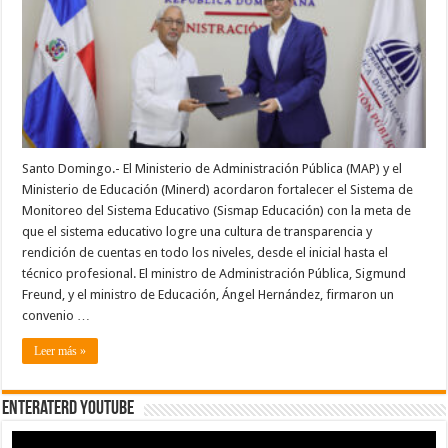
el
de
Educación
acuerdan
fortalecer
sistema
de
monitoreo
en
los
centros
escolares
Santo Domingo.- El Ministerio de Administración Pública (MAP) y el
Ministerio de Educación (Minerd) acordaron fortalecer el Sistema de
Monitoreo del Sistema Educativo (Sismap Educación) con la meta de
que el sistema educativo logre una cultura de transparencia y
rendición de cuentas en todo los niveles, desde el inicial hasta el
técnico profesional. El ministro de Administración Pública, Sigmund
Freund, y el ministro de Educación, Ángel Hernández, firmaron un
convenio …
Leer más »
EnterateRD YOUTUBE