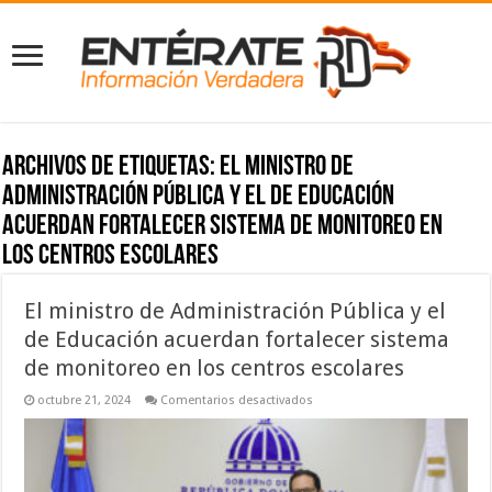
Archivos de etiquetas:
El ministro de
Administración Pública y el de Educación
acuerdan fortalecer sistema de monitoreo en
los centros escolares
El ministro de Administración Pública y el
de Educación acuerdan fortalecer sistema
de monitoreo en los centros escolares
en
octubre 21, 2024
Comentarios desactivados
El
ministro
de
Administración
Pública
y