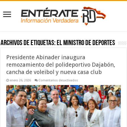
Archivos de etiquetas:
el ministro de Deportes
Presidente Abinader inaugura
remozamiento del polideportivo Dajabón,
cancha de voleibol y nueva casa club
en
enero 26, 2026
Comentarios desactivados
Presidente
Abinader
inaugura
remozamiento
del
polideportivo
Dajabón,
cancha
de
voleibol
y
nueva