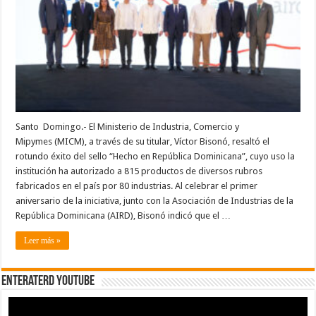
celebra
rotundo
éxito
del
sello
“Hecho
en
RD”:
815
productos
autorizados
durante
primer
año
Santo Domingo.- El Ministerio de Industria, Comercio y
Mipymes (MICM), a través de su titular, Víctor Bisonó, resaltó el
rotundo éxito del sello “Hecho en República Dominicana”, cuyo uso la
institución ha autorizado a 815 productos de diversos rubros
fabricados en el país por 80 industrias. Al celebrar el primer
aniversario de la iniciativa, junto con la Asociación de Industrias de la
República Dominicana (AIRD), Bisonó indicó que el …
Leer más »
EnterateRD YOUTUBE