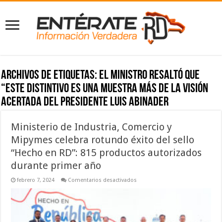
Archivos de etiquetas:
el ministro resaltó que
“este distintivo es una muestra más de la visión
acertada del presidente Luis Abinader
Ministerio de Industria, Comercio y
Mipymes celebra rotundo éxito del sello
“Hecho en RD”: 815 productos autorizados
durante primer año
en
febrero 7, 2024
Comentarios desactivados
Ministerio
de
Industria,
Comercio
y
Mipymes