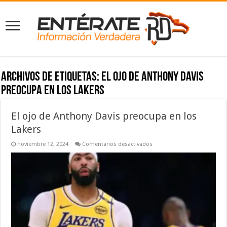
Archivos de etiquetas:
El ojo de Anthony Davis
preocupa en los Lakers
El ojo de Anthony Davis preocupa en los
Lakers
en
noviembre 12, 2024
Comentarios desactivados
El
ojo
de
Anthony
Davis
preocupa
en
los
Lakers