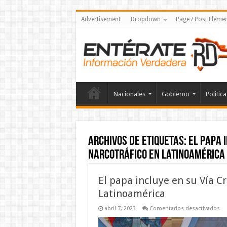
Advertisement
Dropdown
Page / Post Eleme
Nacionales
Gobierno
Politica
Archivos de etiquetas:
El papa i
narcotráfico en Latinoamérica
El papa incluye en su Vía Cr
Latinoamérica
en
abril 7, 2023
Comentarios desactivados
El
pa