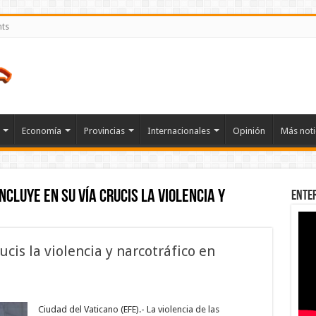
nts
Economía
Provincias
Internacionales
Opinión
Más noti
ncluye en su Vía Crucis la violencia y
Ente
ucis la violencia y narcotráfico en
pa
Ciudad del Vaticano (EFE).- La violencia de las