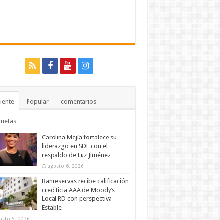
iente
Popular
comentarios
quetas
Carolina Mejía fortalece su
liderazgo en SDE con el
respaldo de Luz Jiménez
agosto 6, 2026
Banreservas recibe calificación
crediticia AAA de Moody’s
Local RD con perspectiva
Estable
osto 5, 2026