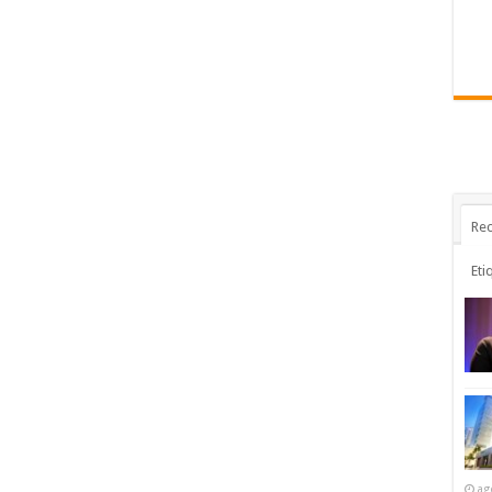
Rec
Eti
ag