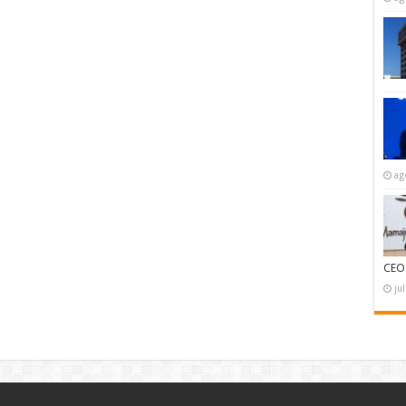
ag
CEO
ju