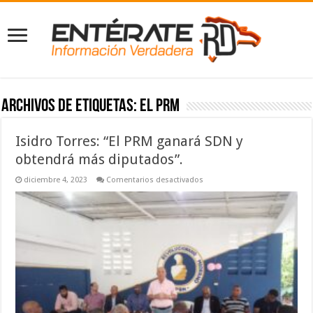
Archivos de etiquetas:
el PRM
Isidro Torres: “El PRM ganará SDN y
obtendrá más diputados”.
en
diciembre 4, 2023
Comentarios desactivados
Isidro
Torres:
“El
PRM
ganará
SDN
y
obtendrá
más
diputados”.