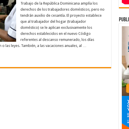
de
Trabajo de la República Dominicana amplía los
modernización
del
derechos de los trabajadores domésticos, pero no
Código
tendrán auxilio de cesantía. El proyecto establece
de
publi
Trabajo
que al trabajador del hogar (trabajador
amplía
los
doméstico) se le aplican exclusivamente los
derechos
derechos establecidos en el nuevo Código
de
las
referentes al descanso remunerado, los días
trabajadoras
 o las leyes. También, a las vacaciones anuales, al …
domésticas