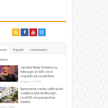
iente
Popular
comentarios
quetas
Carolina Mejía fortalece su
liderazgo en SDE con el
respaldo de Luz Jiménez
agosto 6, 2026
Banreservas recibe calificación
crediticia AAA de Moody’s
Local RD con perspectiva
Estable
osto 5, 2026