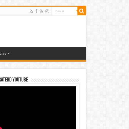
cias
rateRD YOUTUBE