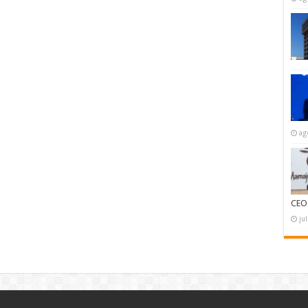
ag
CEO
ju