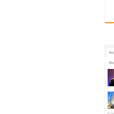
Rec
Eti
ag