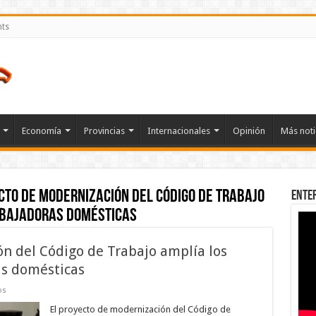
nts
Economía
Provincias
Internacionales
Opinión
Más noti
cto de modernización del Código de Trabajo
Ente
abajadoras domésticas
ón del Código de Trabajo amplía los
as domésticas
en
os
El
proyecto
El proyecto de modernización del Código de