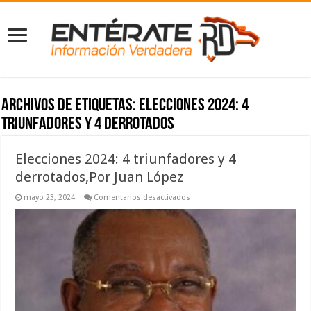
Archivos de etiquetas:
Elecciones 2024: 4
triunfadores y 4 derrotados
Elecciones 2024: 4 triunfadores y 4
derrotados,Por Juan López
en
mayo 23, 2024
Comentarios desactivados
Elecciones
2024:
4
triunfadores
y
4
derrotados,Por
Juan
López