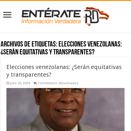
Archivos de etiquetas:
Elecciones venezolanas:
¿Serán equitativas y transparentes?
Elecciones venezolanas: ¿Serán equitativas
y transparentes?
en
julio 20, 2024
Comentarios desactivados
Elecciones
venezolanas:
¿Serán
equitativas
y
transparentes?