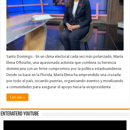
americana
que
recorre
la
República
Dominicana
en
busca
de
los
votos
demócratas
a
favor
de
Santo Domingo.- En un clima electoral cada vez más polarizado, María
Kamala
Elena O’Rourke, una apasionada activista que combina su herencia
Harris.
dominicana con un firme compromiso por la política estadounidense.
Desde su base en la Florida, María Elena ha emprendido una cruzada
por todo el país, tocando puertas, organizando eventos y movilizando
a comunidades para asegurar el apoyo hacia la vicepresidenta …
Leer más »
EnterateRD YOUTUBE