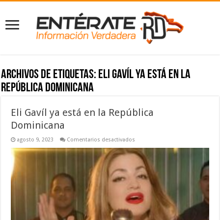
Archivos de etiquetas:
Eli Gavíl ya está en la
República Dominicana
Eli Gavíl ya está en la República
Dominicana
en
agosto 9, 2023
Comentarios desactivados
Eli
Gavíl
ya
está
en
la
República
Dominicana