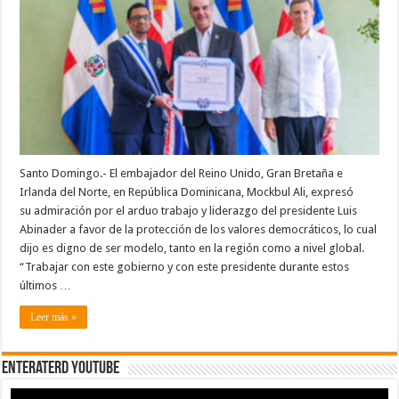
dice
liderazgo
y
protección
de
valores
democráticos
del
presidente
Abinader
deben
ser
modelo
en
la
Santo Domingo.- El embajador del Reino Unido, Gran Bretaña e
región
Irlanda del Norte, en República Dominicana, Mockbul Ali, expresó
y
a
su admiración por el arduo trabajo y liderazgo del presidente Luis
nivel
global
Abinader a favor de la protección de los valores democráticos, lo cual
dijo es digno de ser modelo, tanto en la región como a nivel global.
“Trabajar con este gobierno y con este presidente durante estos
últimos …
Leer más »
EnterateRD YOUTUBE