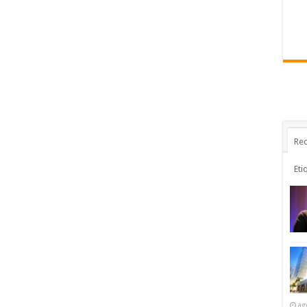
Rec
Eti
ag