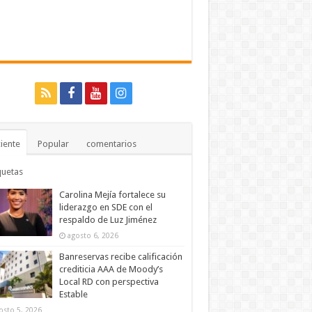
iente
Popular
comentarios
quetas
Carolina Mejía fortalece su
liderazgo en SDE con el
respaldo de Luz Jiménez
agosto 6, 2026
Banreservas recibe calificación
crediticia AAA de Moody’s
Local RD con perspectiva
Estable
osto 5, 2026