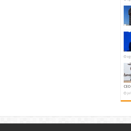
ag
CEO
ju