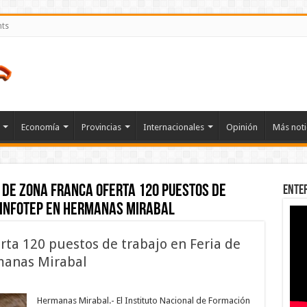
nts
Economía
Provincias
Internacionales
Opinión
Más noti
de zona franca oferta 120 puestos de
Ente
 Infotep en Hermanas Mirabal
rta 120 puestos de trabajo en Feria de
manas Mirabal
en
Empresa
de
Hermanas Mirabal.- El Instituto Nacional de Formación