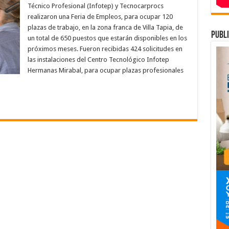
zona
Técnico Profesional (Infotep) y Tecnocarprocs
franca
oferta
realizaron una Feria de Empleos, para ocupar 120
120
plazas de trabajo, en la zona franca de Villa Tapia, de
puestos
publi
de
un total de 650 puestos que estarán disponibles en los
trabajo
en
próximos meses. Fueron recibidas 424 solicitudes en
Feria
las instalaciones del Centro Tecnológico Infotep
de
Empleo
Hermanas Mirabal, para ocupar plazas profesionales
del
Infotep
en
Hermanas
Mirabal