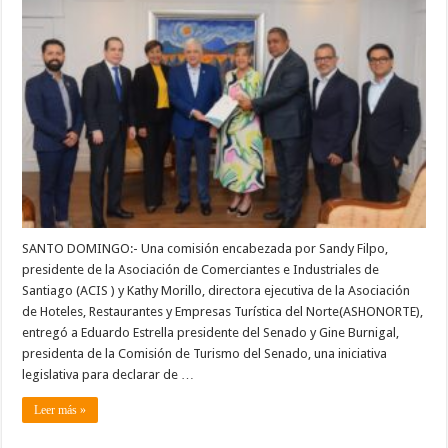
declarar
la
bachata
como
herramienta
de
promoción
internacional
de
la
zona
Norte,
sus
marcas
y
productos
SANTO DOMINGO:- Una comisión encabezada por Sandy Filpo,
presidente de la Asociación de Comerciantes e Industriales de
Santiago (ACIS ) y Kathy Morillo, directora ejecutiva de la Asociación
de Hoteles, Restaurantes y Empresas Turística del Norte(ASHONORTE),
entregó a Eduardo Estrella presidente del Senado y Gine Burnigal,
presidenta de la Comisión de Turismo del Senado, una iniciativa
legislativa para declarar de …
Leer más »