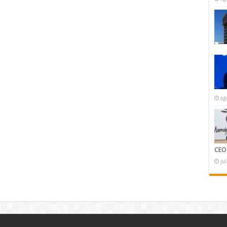
ag
CEO
ju