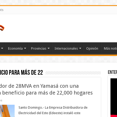
nts
Economía
Provincias
Internacionales
Opinión
Más noti
icio para más de 22
Ente
ador de 28MVA en Yamasá con una
n beneficio para más de 22,000 hogares
en
os
Edeeste
instala
Santo Domingo.- La Empresa Distribuidora de
transformador
Electricidad del Este (Edeeste) instaló este
de