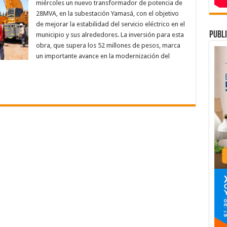
28MVA
miércoles un nuevo transformador de potencia de
en
28MVA, en la subestación Yamasá, con el objetivo
Yamasá
con
de mejorar la estabilidad del servicio eléctrico en el
una
inversión
publi
municipio y sus alrededores. La inversión para esta
de
obra, que supera los 52 millones de pesos, marca
52
millones,
un importante avance en la modernización del
en
beneficio
para
más
de
22,000
hogares