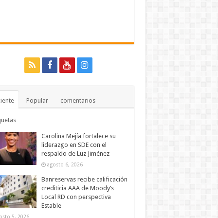
iente
Popular
comentarios
quetas
Carolina Mejía fortalece su
liderazgo en SDE con el
respaldo de Luz Jiménez
agosto 6, 2026
Banreservas recibe calificación
crediticia AAA de Moody’s
Local RD con perspectiva
Estable
osto 5, 2026