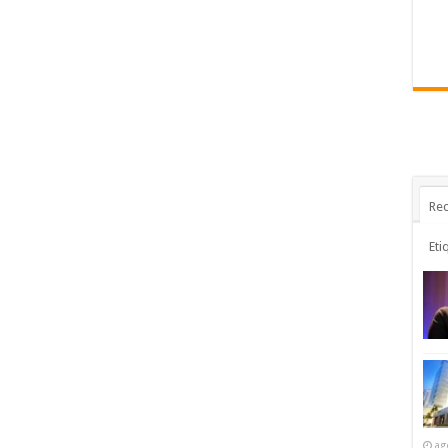
Rec
Eti
ag