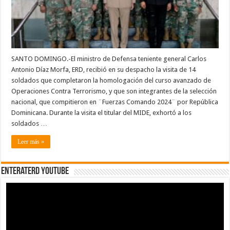
Operaciones
Contra
Terrorismo
SANTO DOMINGO.-El ministro de Defensa teniente general Carlos
Antonio Díaz Morfa, ERD, recibió en su despacho la visita de 14
soldados que completaron la homologación del curso avanzado de
Operaciones Contra Terrorismo, y que son integrantes de la selección
nacional, que compitieron en ¨Fuerzas Comando 2024¨ por República
Dominicana. Durante la visita el titular del MIDE, exhortó a los
soldados …
Leer más »
EnterateRD YOUTUBE