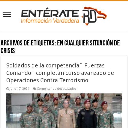
Archivos de etiquetas:
en cualquier situación de
crisis
Soldados de la competencia¨ Fuerzas
Comando¨ completan curso avanzado de
Operaciones Contra Terrorismo
en
julio 17, 2024
Comentarios desactivados
Soldados
de
la
competencia¨
Fuerzas
Comando¨
completan
curso
avanzado
de