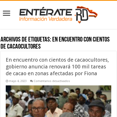
Archivos de etiquetas:
En encuentro con cientos
de cacaocultores
En encuentro con cientos de cacaocultores,
gobierno anuncia renovará 100 mil tareas
de cacao en zonas afectadas por Fiona
en
mayo 4, 2023
Comentarios desactivados
En
encuentro
con
cientos
de
cacaocultores,
gobierno
anuncia
renovará
100