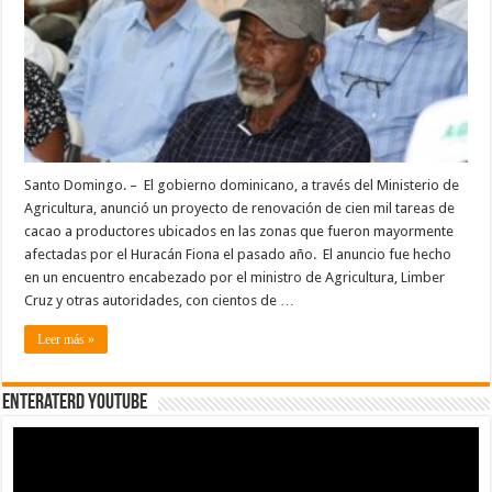
mil
tareas
de
cacao
en
zonas
afectadas
por
Fiona
Santo Domingo. – El gobierno dominicano, a través del Ministerio de
Agricultura, anunció un proyecto de renovación de cien mil tareas de
cacao a productores ubicados en las zonas que fueron mayormente
afectadas por el Huracán Fiona el pasado año. El anuncio fue hecho
en un encuentro encabezado por el ministro de Agricultura, Limber
Cruz y otras autoridades, con cientos de …
Leer más »
EnterateRD YOUTUBE