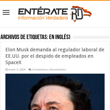
Archivos de etiquetas:
en inglés)
Elon Musk demanda al regulador laboral de
EE.UU. por el despido de empleados en
SpaceX
en
enero 5, 2024
Comentarios desactivados
Elon
Musk
demanda
al
regulador
laboral
de
EE.UU.
por
el
despido
de