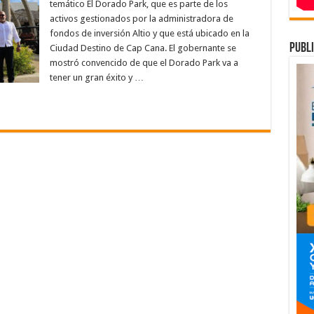
apertura
temático El Dorado Park, que es parte de los
oficial
activos gestionados por la administradora de
del
parque
fondos de inversión Altio y que está ubicado en la
acuático
temático
publi
Ciudad Destino de Cap Cana. El gobernante se
El
mostró convencido de que el Dorado Park va a
Dorado
Park,
tener un gran éxito y …
en
la
Ciudad
Destino
Cap
Cana