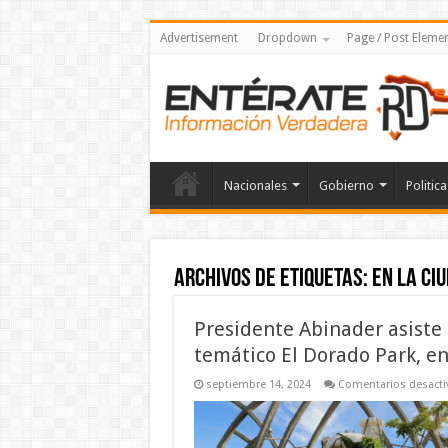
Advertisement
Dropdown
Page / Post Eleme
Nacionales
Gobierno
Politica
Archivos de etiquetas:
en la Ci
Presidente Abinader asiste 
temático El Dorado Park, e
septiembre 14, 2024
Comentarios desacti