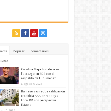
iente
Popular
comentarios
quetas
Carolina Mejía fortalece su
liderazgo en SDE con el
respaldo de Luz Jiménez
agosto 6, 2026
Banreservas recibe calificación
crediticia AAA de Moody’s
Local RD con perspectiva
Estable
osto 5, 2026