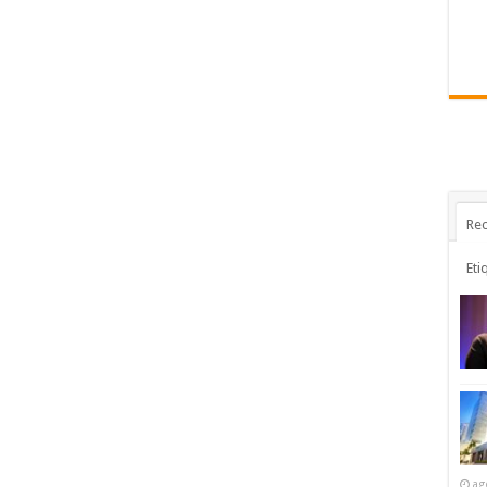
Rec
Eti
ag