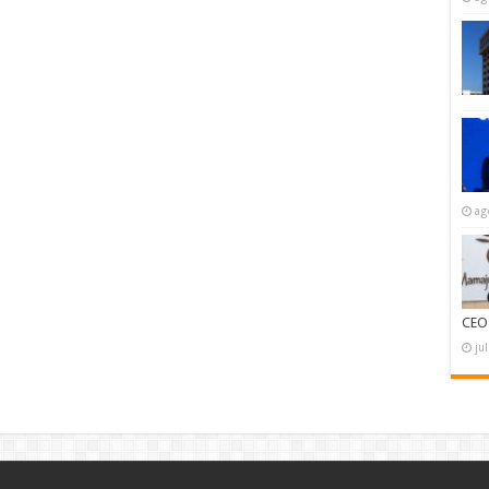
ag
CEO
ju