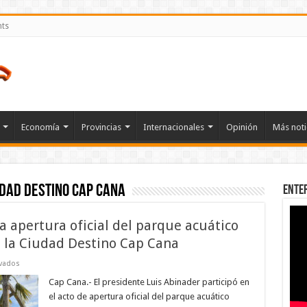
nts
Economía
Provincias
Internacionales
Opinión
Más noti
udad Destino Cap Cana
Ente
a apertura oficial del parque acuático
n la Ciudad Destino Cap Cana
en
vados
Presidente
Abinader
Cap Cana.- El presidente Luis Abinader participó en
asiste
el acto de apertura oficial del parque acuático
a