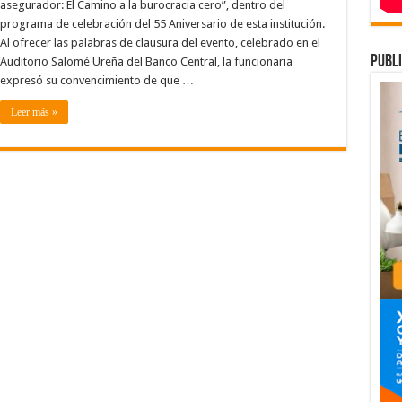
LA
asegurador: El Camino a la burocracia cero”, dentro del
NTELIGENCIA
programa de celebración del 55 Aniversario de esta institución.
E
ATOS
Al ofrecer las palabras de clausura del evento, celebrado en el
N
L
publi
Auditorio Salomé Ureña del Banco Central, la funcionaria
ECTOR
expresó su convencimiento de que …
SEGURADOR:
L
AMINO
Leer más »
A
UROCRACIA
ERO”