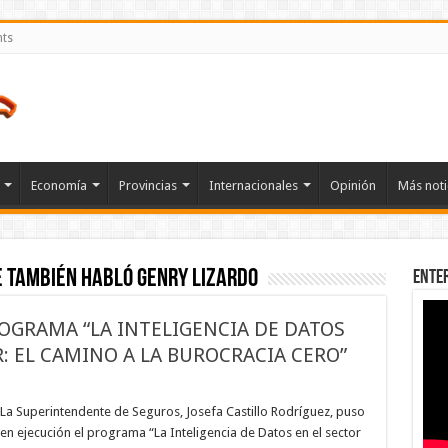
nts
Economía
Provincias
Internacionales
Opinión
Más noti
e también habló Genry Lizardo
Ente
ROGRAMA “LA INTELIGENCIA DE DATOS
: EL CAMINO A LA BUROCRACIA CERO”
n
OSEFA
ASTILLO
La Superintendente de Seguros, Josefa Castillo Rodríguez, puso
ANZA
en ejecución el programa “La Inteligencia de Datos en el sector
ROGRAMA