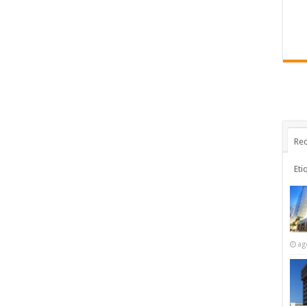
Rec
Eti
ag