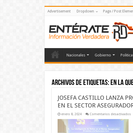
Advertisement
Dropdown
Page / Post Eleme
Nacionales
Gobierno
Politica
Archivos de etiquetas:
en la qu
JOSEFA CASTILLO LANZA P
EN EL SECTOR ASEGURADOR
e
enero 8, 2024
Comentarios desactivados
J
C
L
P