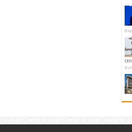
ag
CEO
ju