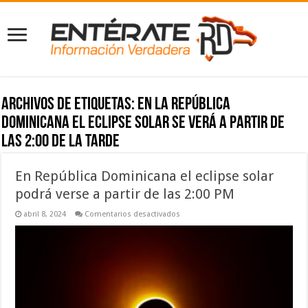
Archivos de etiquetas:
En la República
Dominicana el eclipse solar se verá a partir de
las 2:00 de la tarde
En República Dominicana el eclipse solar
podrá verse a partir de las 2:00 PM
en
abril 8, 2024
Comentarios desactivados
En
República
Dominicana
el
eclipse
solar
podrá
verse
a
partir