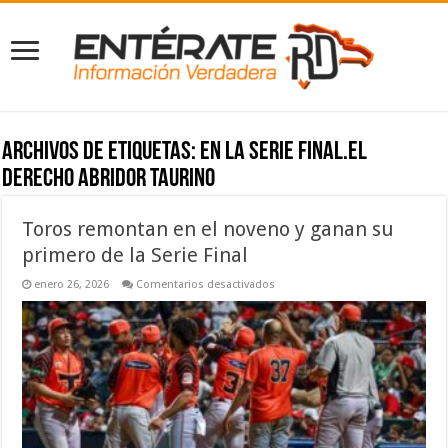
Archivos de etiquetas:
en la Serie Final.El
derecho abridor taurino
Toros remontan en el noveno y ganan su
primero de la Serie Final
en
enero 26, 2026
Comentarios desactivados
Toros
remontan
en
el
noveno
y
ganan
su
primero
de
la
Serie