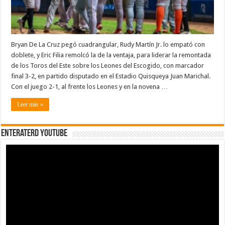
Final
Bryan De La Cruz pegó cuadrangular, Rudy Martín Jr. lo empató con
doblete, y Eric Filia remolcó la de la ventaja, para liderar la remontada
de los Toros del Este sobre los Leones del Escogido, con marcador
final 3-2, en partido disputado en el Estadio Quisqueya Juan Marichal.
Con el juego 2-1, al frente los Leones y en la novena …
Leer más »
EnterateRD YOUTUBE