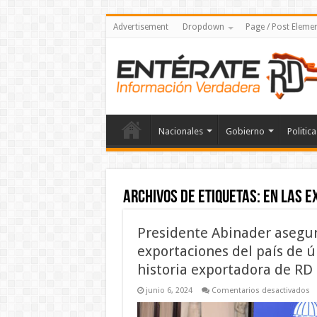
Advertisement
Dropdown
Page / Post Eleme
Nacionales
Gobierno
Politica
Archivos de etiquetas:
en las e
Presidente Abinader asegur
exportaciones del país de úl
historia exportadora de RD
e
junio 6, 2024
Comentarios desactivados
Pr
A