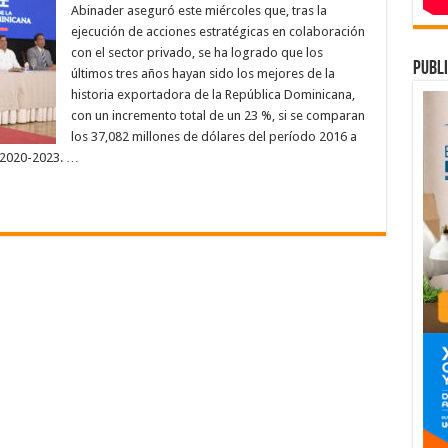
segura
Abinader aseguró este miércoles que, tras la
ue
ecimiento
ejecución de acciones estratégicas en colaboración
e
con el sector privado, se ha logrado que los
n
3
publi
últimos tres años hayan sido los mejores de la
,
n
historia exportadora de la República Dominicana,
s
con un incremento total de un 23 %, si se comparan
portaciones
l
los 37,082 millones de dólares del período 2016 a
ís
l 2020-2023. …
e
ltimos
es
ños,
s
ejor
e
storia
xportadora
e
D