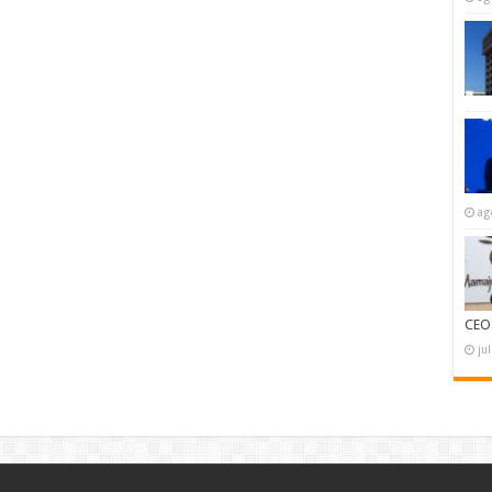
ag
CEO
ju