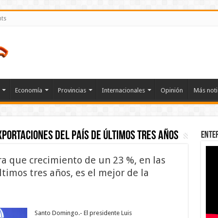
nts
Economía
Provincias
Internacionales
Opinión
Más noti
xportaciones del país de últimos tres años
Ente
a que crecimiento de un 23 %, en las
timos tres años, es el mejor de la
n
esidente
binader
Santo Domingo.- El presidente Luis