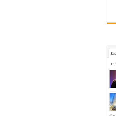
Rec
Eti
ag