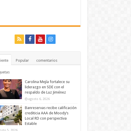
iente
Popular
comentarios
quetas
Carolina Mejía fortalece su
liderazgo en SDE con el
respaldo de Luz Jiménez
agosto 6, 2026
Banreservas recibe calificación
crediticia AAA de Moody’s
Local RD con perspectiva
Estable
osto 5, 2026