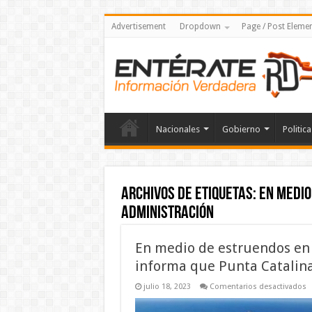
Advertisement
Dropdown
Page / Post Eleme
Nacionales
Gobierno
Politica
Archivos de etiquetas:
En medio
Administración
En medio de estruendos en 
informa que Punta Catalina
e
julio 18, 2023
Comentarios desactivados
E
m