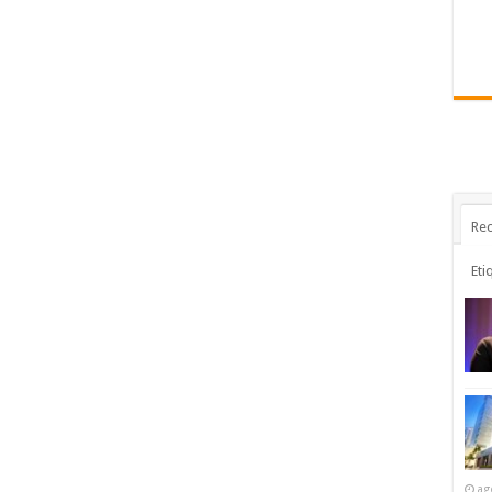
Rec
Eti
ag