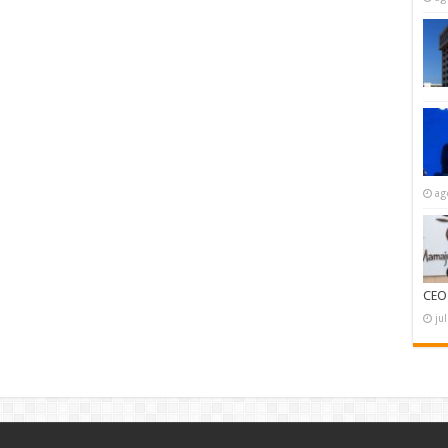
ag
CEO
ju