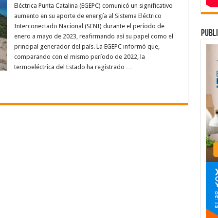
e
Eléctrica Punta Catalina (EGEPC) comunicó un significativo
struendos
n
aumento en su aporte de energía al Sistema Eléctrico
onsejo
Interconectado Nacional (SENI) durante el período de
e
publi
dministración,
enero a mayo de 2023, reafirmando así su papel como el
arranzini
nforma
principal generador del país. La EGEPC informó que,
ue
comparando con el mismo período de 2022, la
unta
atalina
termoeléctrica del Estado ha registrado …
consolida
iderazgo
n
eneración”