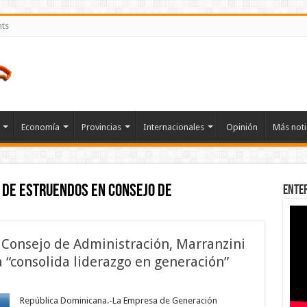
nts
Economía
Provincias
Internacionales
Opinión
Más noti
 de estruendos en Consejo de
Ente
Consejo de Administración, Marranzini
 “consolida liderazgo en generación”
n
n
edio
República Dominicana.-La Empresa de Generación