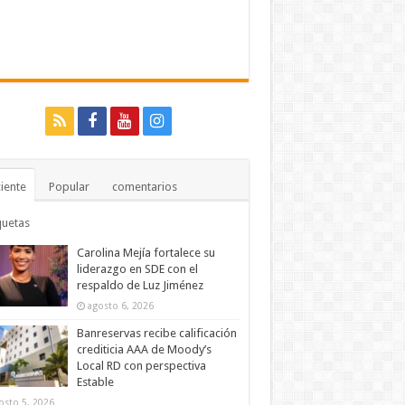
iente
Popular
comentarios
quetas
Carolina Mejía fortalece su
liderazgo en SDE con el
respaldo de Luz Jiménez
agosto 6, 2026
Banreservas recibe calificación
crediticia AAA de Moody’s
Local RD con perspectiva
Estable
osto 5, 2026