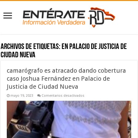
Archivos de etiquetas:
en Palacio de Justicia de
Ciudad Nueva
camarógrafo es atracado dando cobertura
caso Joshua Fernández en Palacio de
Justicia de Ciudad Nueva
en
mayo 19, 2023
Comentarios desactivados
camarógrafo
es
atracado
dando
cobertura
caso
Joshua
Fernández
en
Palacio