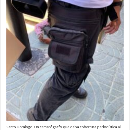
de
Justicia
de
Ciudad
Nueva
Santo Domingo. Un camarógrafo que daba cobertura periodística al