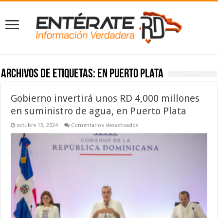
Archivos de etiquetas:
en Puerto Plata
Gobierno invertirá unos RD 4,000 millones
en suministro de agua, en Puerto Plata
en
octubre 13, 2024
Comentarios desactivados
Gobierno
invertirá
unos
RD
4,000
millones
en
suministro
de
agua,
en
Puerto
Plata