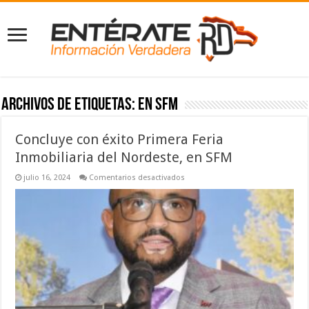
Archivos de etiquetas:
en SFM
Concluye con éxito Primera Feria
Inmobiliaria del Nordeste, en SFM
en
julio 16, 2024
Comentarios desactivados
Concluye
con
éxito
Primera
Feria
Inmobiliaria
del
Nordeste,
en
SFM