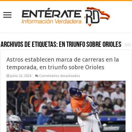
Archivos de etiquetas:
en triunfo sobre Orioles
Astros establecen marca de carreras en la
temporada, en triunfo sobre Orioles
en
junio 22, 2024
Comentarios desactivados
Astros
establecen
marca
de
carreras
en
la
temporada,
en
triunfo
sobre
Orioles