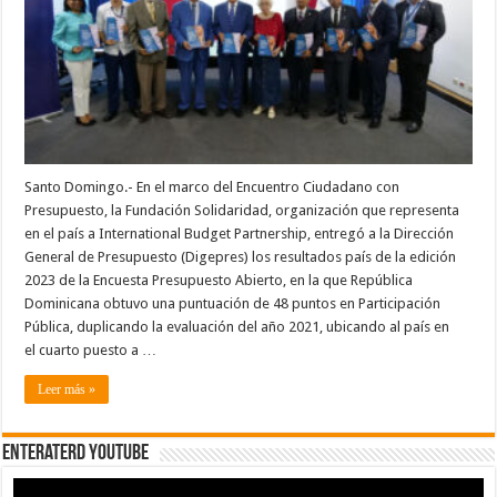
puesto
número
1
a
nivel
continental
en
participación
pública
presupuestaria
Santo Domingo.- En el marco del Encuentro Ciudadano con
Presupuesto, la Fundación Solidaridad, organización que representa
en el país a International Budget Partnership, entregó a la Dirección
General de Presupuesto (Digepres) los resultados país de la edición
2023 de la Encuesta Presupuesto Abierto, en la que República
Dominicana obtuvo una puntuación de 48 puntos en Participación
Pública, duplicando la evaluación del año 2021, ubicando al país en
el cuarto puesto a …
Leer más »
EnterateRD YOUTUBE