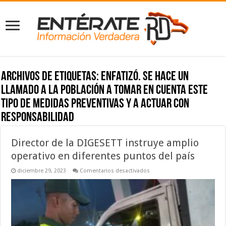
Archivos de etiquetas:
enfatizó. Se hace un
llamado a la población a tomar en cuenta este
tipo de medidas preventivas y a actuar con
responsabilidad
Director de la DIGESETT instruye amplio
operativo en diferentes puntos del país
en
diciembre 29, 2023
Comentarios desactivados
Director
de
la
DIGESETT
instruye
amplio
operativo
en