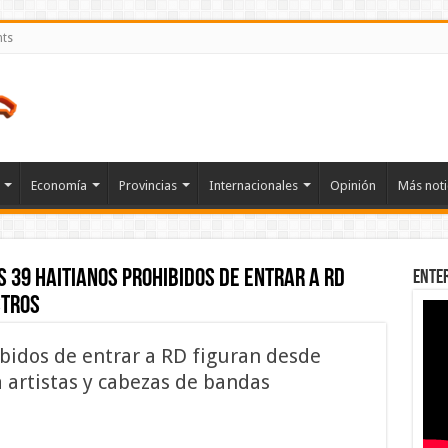
nts
Economía
Provincias
Internacionales
Opinión
Más noti
s 39 haitianos prohibidos de entrar a RD
Ente
stros
ibidos de entrar a RD figuran desde
 artistas y cabezas de bandas
n