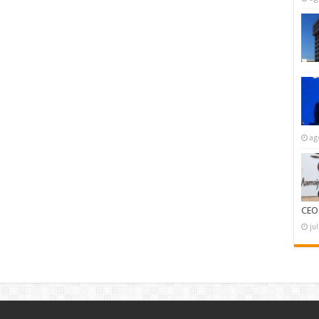
ag
CEO
ju