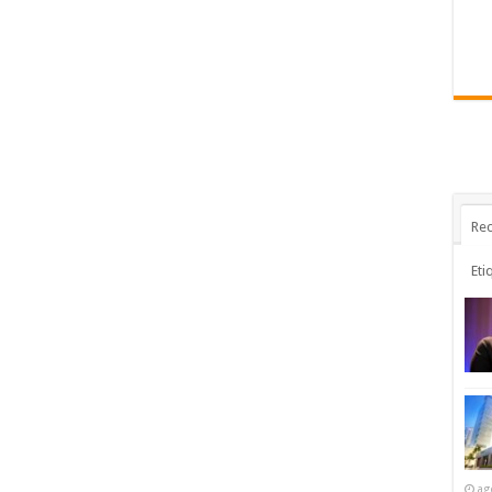
Rec
Eti
ag