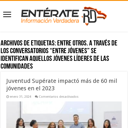
Archivos de etiquetas:
entre otros. A través de
los conversatorios “Entre Jóvenes” se
identifican aquellos jóvenes líderes de las
comunidades
Juventud Supérate impactó más de 60 mil
jóvenes en el 2023
en
enero 31, 2024
Comentarios desactivados
Juventud
Supérate
impactó
más
de
60
mil
jóvenes