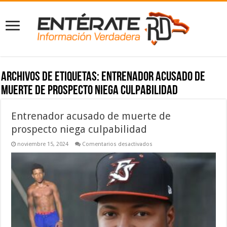
Archivos de etiquetas:
Entrenador acusado de
muerte de prospecto niega culpabilidad
Entrenador acusado de muerte de
prospecto niega culpabilidad
en
noviembre 15, 2024
Comentarios desactivados
Entrenador
acusado
de
muerte
de
prospecto
niega
culpabilidad