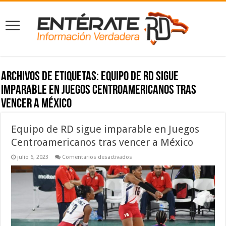
Archivos de etiquetas:
Equipo de RD sigue
imparable en Juegos Centroamericanos tras
vencer a México
Equipo de RD sigue imparable en Juegos
Centroamericanos tras vencer a México
en
julio 6, 2023
Comentarios desactivados
Equipo
de
RD
sigue
imparable
en
Juegos
Centroamericanos
tras
vencer