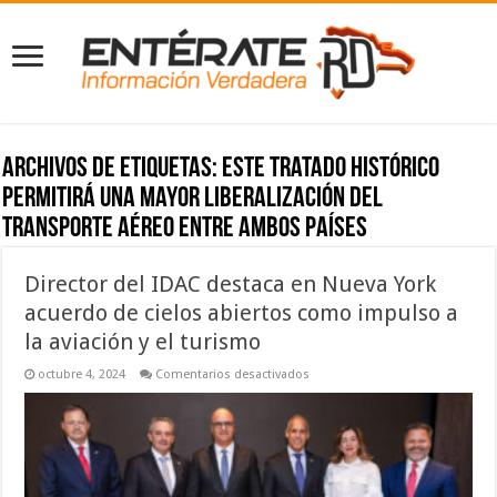
Archivos de etiquetas:
este tratado histórico
permitirá una mayor liberalización del
transporte aéreo entre ambos países
Director del IDAC destaca en Nueva York
acuerdo de cielos abiertos como impulso a
la aviación y el turismo
en
octubre 4, 2024
Comentarios desactivados
Director
del
IDAC
destaca
en
Nueva
York
acuerdo