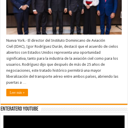
de
cielos
abiertos
como
impulso
a
la
aviación
y
el
turismo
Nueva York.- El director del Instituto Dominicano de Aviación
Civil (IDAC), Igor Rodríguez Durán, destacó que el acuerdo de cielos
abiertos con Estados Unidos representa una oportunidad
significativa, tanto para la industria de la aviación civil como para los
usuarios. Rodríguez dijo que después de más de 25 años de
negociaciones, este tratado histórico permitirá una mayor
liberalización del transporte aéreo entre ambos países, abriendo las
puertas a …
Leer más »
EnterateRD YOUTUBE