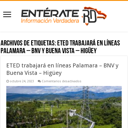
Archivos de etiquetas:
ETED trabajará en líneas
Palamara – BNV y Buena Vista – Higüey
ETED trabajará en líneas Palamara – BNV y
Buena Vista – Higüey
en
octubre 24, 2023
Comentarios desactivados
ETED
trabajará
en
líneas
Palamara
–
BNV
y
Buena
Vista
–
Higüey