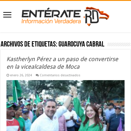
Archivos de etiquetas:
Guarocuya Cabral
Kastherlyn Pérez a un paso de convertirse
en la vicealcaldesa de Moca
en
enero 26, 2024
Comentarios desactivados
Kastherlyn
Pérez
a
un
paso
de
convertirse
en
la
vicealcaldesa
de
Moca