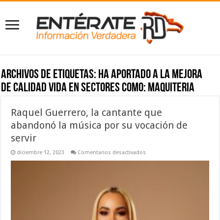
Archivos de etiquetas:
ha aportado a la mejora
de calidad vida en sectores como: Maquiteria
Raquel Guerrero, la cantante que
abandonó la música por su vocación de
servir
en
diciembre 12, 2023
Comentarios desactivados
Raquel
Guerrero,
la
cantante
que
abandonó
la
música
por
su