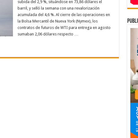
rra
subida del 2,9 %, situándose en 73,86 dólares el
n
barril, y selló la semana con una revalorización
a
bida
acumulada del 4,6 %. Al cierre de las operaciones en
l
publi
la Bolsa Mercantil de Nueva York (Nymex), los
contratos de futuros de WTI para entrega en agosto
sta
,86
sumaban 2,06 dólares respecto …
lares
ril