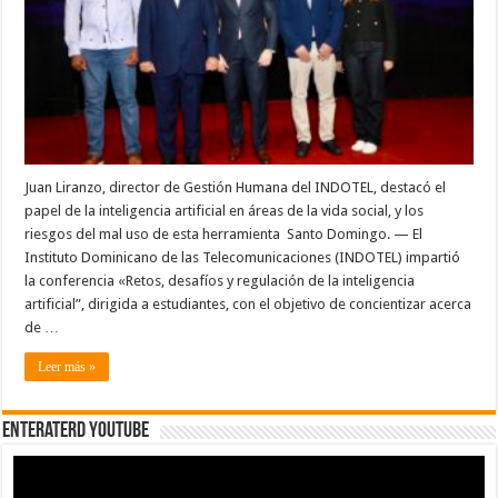
riesgo
que
representa
la
inteligencia
artificial
para
los
trabajadores
Juan Liranzo, director de Gestión Humana del INDOTEL, destacó el
papel de la inteligencia artificial en áreas de la vida social, y los
riesgos del mal uso de esta herramienta Santo Domingo. — El
Instituto Dominicano de las Telecomunicaciones (INDOTEL) impartió
la conferencia «Retos, desafíos y regulación de la inteligencia
artificial”, dirigida a estudiantes, con el objetivo de concientizar acerca
de …
Leer más »
EnterateRD YOUTUBE