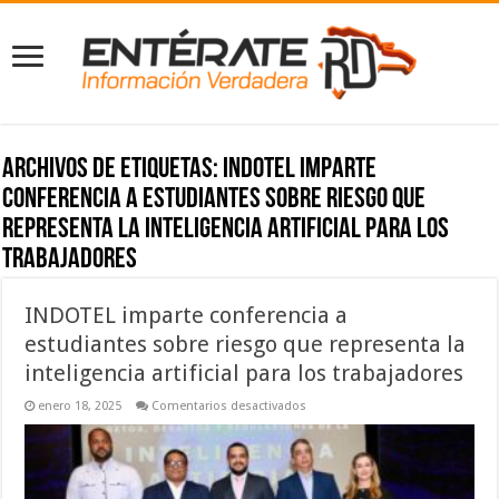
Archivos de etiquetas:
INDOTEL imparte
conferencia a estudiantes sobre riesgo que
representa la inteligencia artificial para los
trabajadores
INDOTEL imparte conferencia a
estudiantes sobre riesgo que representa la
inteligencia artificial para los trabajadores
en
enero 18, 2025
Comentarios desactivados
INDOTEL
imparte
conferencia
a
estudiantes
sobre