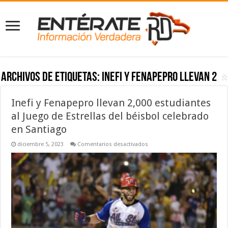
Archivos de etiquetas:
Inefi y Fenapepro llevan 2
Inefi y Fenapepro llevan 2,000 estudiantes
al Juego de Estrellas del béisbol celebrado
en Santiago
en
diciembre 5, 2023
Comentarios desactivados
Inefi
y
Fenapepro
llevan
2,000
estudiantes
al
Juego
de
Estrellas
del
béisbol