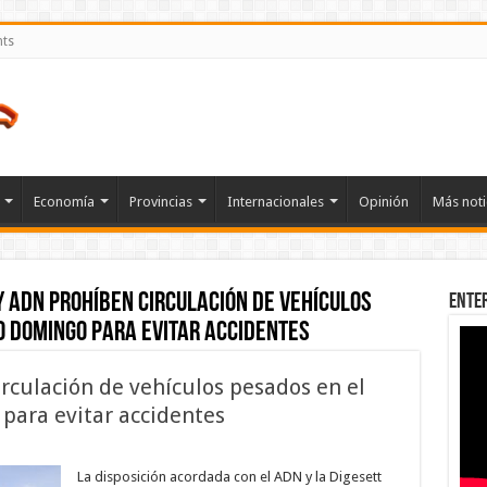
nts
Economía
Provincias
Internacionales
Opinión
Más noti
y ADN prohíben circulación de vehículos
Ente
o Domingo para evitar accidentes
culación de vehículos pesados en el
para evitar accidentes
en
INTRANT
y
La disposición acordada con el ADN y la Digesett