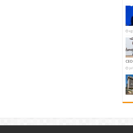
ag
CEO
ju