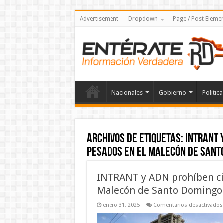
Advertisement
Dropdown
Page / Post Eleme
Nacionales
Gobierno
Politica
Archivos de etiquetas:
INTRANT 
pesados en el Malecón de Sant
INTRANT y ADN prohíben cir
Malecón de Santo Domingo 
enero 31, 2025
Comentarios desactivados