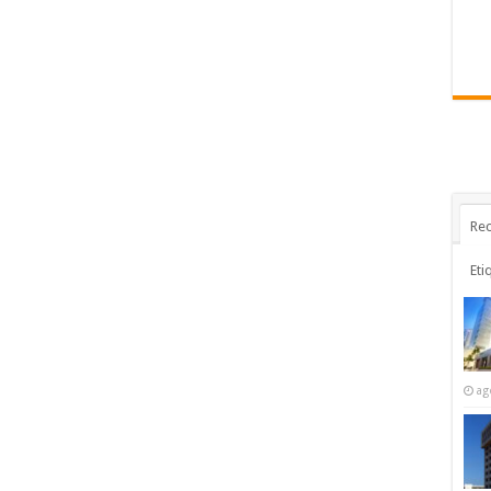
Rec
Eti
ag