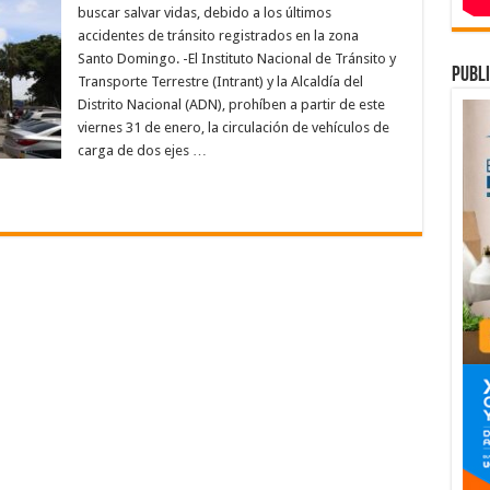
ADN
buscar salvar vidas, debido a los últimos
prohíben
circulación
accidentes de tránsito registrados en la zona
de
Santo Domingo. -El Instituto Nacional de Tránsito y
vehículos
publi
pesados
Transporte Terrestre (Intrant) y la Alcaldía del
en
el
Distrito Nacional (ADN), prohíben a partir de este
Malecón
viernes 31 de enero, la circulación de vehículos de
de
Santo
carga de dos ejes …
Domingo
para
evitar
accidentes