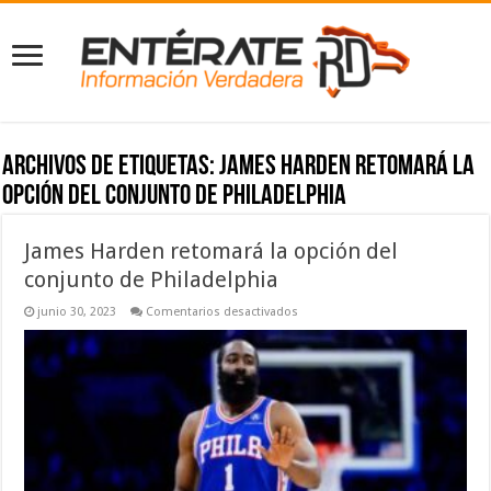
Archivos de etiquetas:
James Harden retomará la
opción del conjunto de Philadelphia
James Harden retomará la opción del
conjunto de Philadelphia
en
junio 30, 2023
Comentarios desactivados
James
Harden
retomará
la
opción
del
conjunto
de
Philadelphia