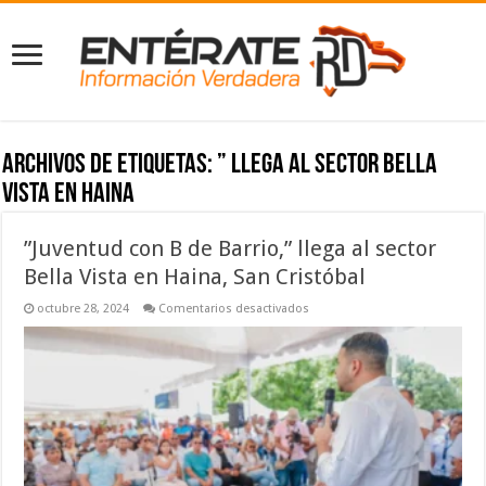
Archivos de etiquetas:
” llega al sector Bella
Vista en Haina
”Juventud con B de Barrio,” llega al sector
Bella Vista en Haina, San Cristóbal
en
octubre 28, 2024
Comentarios desactivados
”Juventud
con
B
de
Barrio,”
llega
al
sector
Bella
Vista
en
Haina,