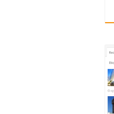
Rec
Eti
ag