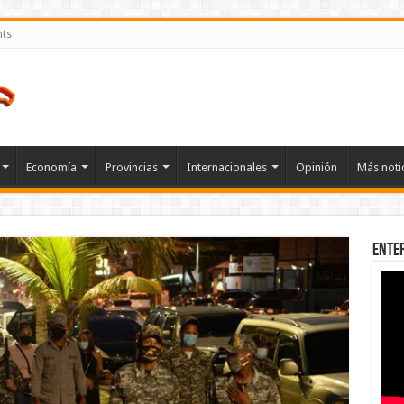
nts
Economía
Provincias
Internacionales
Opinión
Más noti
Ente