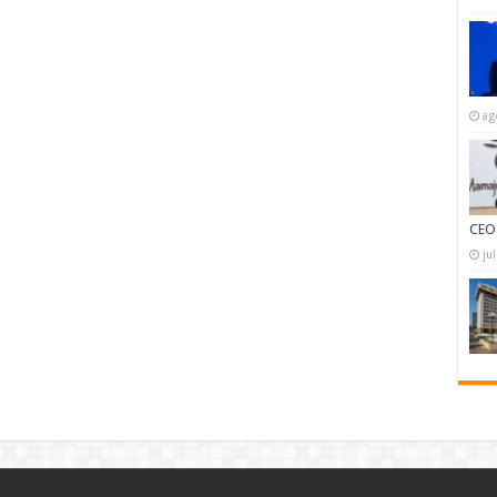
ag
CEO
ju