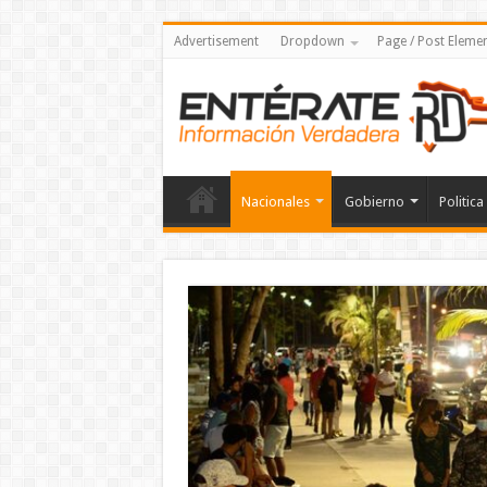
Advertisement
Dropdown
Page / Post Eleme
Nacionales
Gobierno
Politica