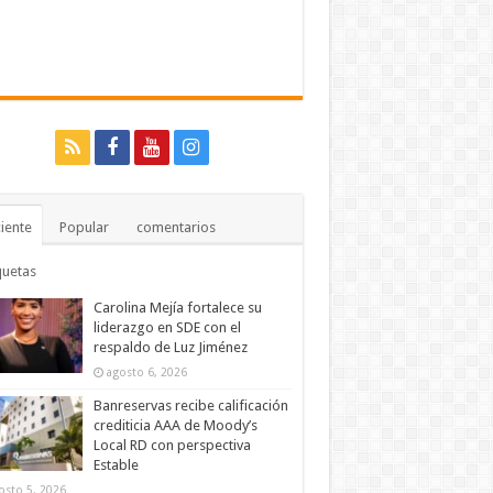
iente
Popular
comentarios
quetas
Carolina Mejía fortalece su
liderazgo en SDE con el
respaldo de Luz Jiménez
agosto 6, 2026
Banreservas recibe calificación
crediticia AAA de Moody’s
Local RD con perspectiva
Estable
osto 5, 2026