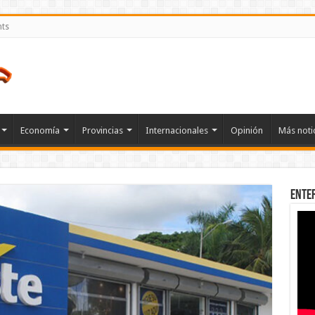
nts
Economía
Provincias
Internacionales
Opinión
Más noti
Ente