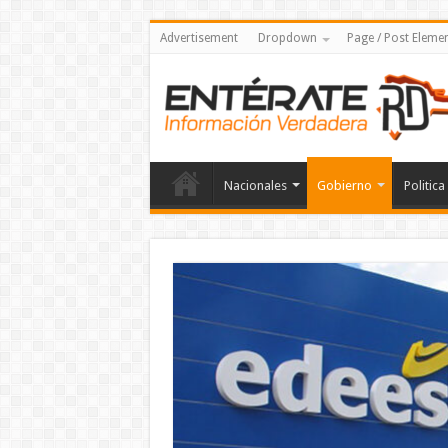
Advertisement
Dropdown
Page / Post Eleme
Nacionales
Gobierno
Politica