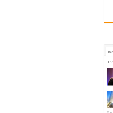
Rec
Eti
ag