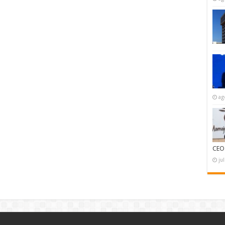
ag
CEO
ju